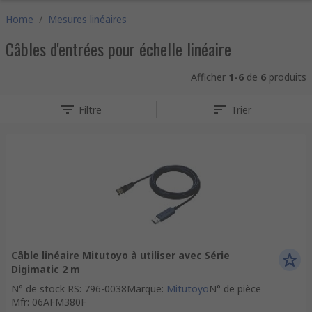
Home
/
Mesures linéaires
Câbles d'entrées pour échelle linéaire
Afficher
1-6
de
6
produits
Filtre
Trier
Câble linéaire Mitutoyo à utiliser avec Série
Digimatic 2 m
N° de stock RS
:
796-0038
Marque
:
Mitutoyo
N° de pièce
Mfr
:
06AFM380F