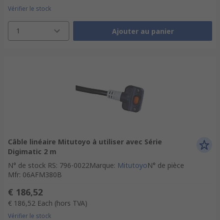
Vérifier le stock
1
Ajouter au panier
Câble linéaire Mitutoyo à utiliser avec Série
Digimatic 2 m
N° de stock RS
:
796-0022
Marque
:
Mitutoyo
N° de pièce
Mfr
:
06AFM380B
€ 186,52
€ 186,52
Each
(hors TVA)
Vérifier le stock