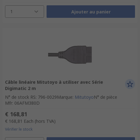
1
Ajouter au panier
Câble linéaire Mitutoyo à utiliser avec Série
Digimatic 2 m
N° de stock RS
:
796-0029
Marque
:
Mitutoyo
N° de pièce
Mfr
:
06AFM380D
€ 168,81
€ 168,81
Each
(hors TVA)
Vérifier le stock