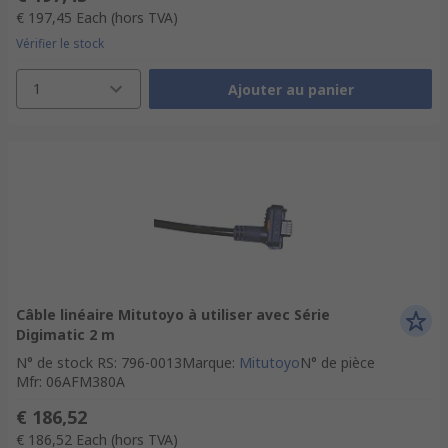
€ 197,45
Each
(hors TVA)
Vérifier le stock
1
Ajouter au panier
Câble linéaire Mitutoyo à utiliser avec Série
Digimatic 2 m
N° de stock RS
:
796-0013
Marque
:
Mitutoyo
N° de pièce
Mfr
:
06AFM380A
€ 186,52
€ 186,52
Each
(hors TVA)