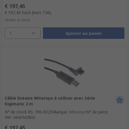
€ 197,45
€ 197,45
Each
(hors TVA)
Vérifier le stock
1
Ajouter au panier
Câble linéaire Mitutoyo à utiliser avec Série
Digimatic 2 m
N° de stock RS
:
796-0025
Marque
:
Mitutoyo
N° de pièce
Mfr
:
06AFM380C
€ 197,45