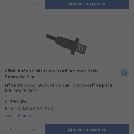
1
Ajouter au panier
Câble linéaire Mitutoyo à utiliser avec Série
Digimatic 2 m
N° de stock RS
:
796-0031
Marque
:
Mitutoyo
N° de pièce
Mfr
:
06AFM380G
€ 197,45
€ 197,45
Each
(hors TVA)
Vérifier le stock
1
Ajouter au panier