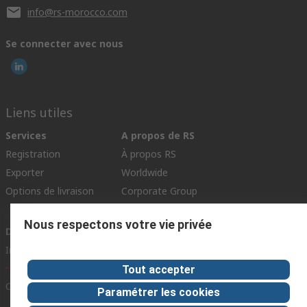
info@rs-morocco.com
Se connecter avec nous
Liens utiles
Services
A propos de RS
Registration
À propos RS
Exporter
Worldwide
Options de livraison
Corporate Group
ESG
Nous respectons votre vie privée
Découverte
Industrie Automobile
Tout accepter
Conditions d'utilisation du site
Conditions générales de vente
Paramétrer les cookies
Politique de protection des données
Politique de cookies