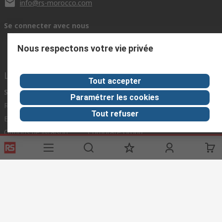
info@rs-morocco.com
Se connecter avec nous
Nous respectons votre vie privée
Liens utiles
Tout accepter
Services
A propos de RS
Paramétrer les cookies
Registration
À propos RS
Tout refuser
Exporter
Worldwide
Options de livraison
Corporate Group
ESG
Découverte
Industrie Automobile
Conditions d'utilisation du site
Conditions générales de vente
Politique de protection des données
Politique de cookies