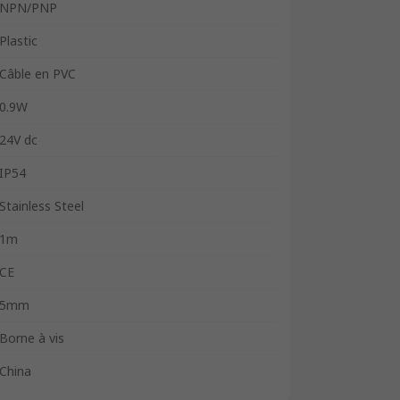
NPN/PNP
Plastic
Câble en PVC
0.9W
24V dc
IP54
Stainless Steel
1m
CE
5mm
Borne à vis
China