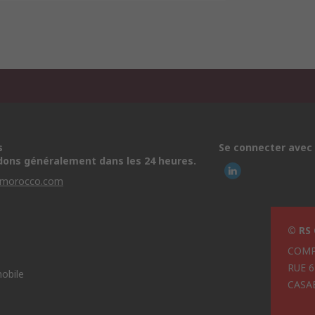
s
Se connecter avec
ons généralement dans les 24 heures.
-morocco.com
© RS
COMP
RUE 
obile
CASA