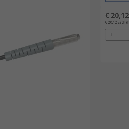
€ 20,12
€ 20,12
Each
(
1