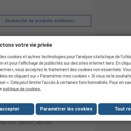
Recherche de produits similaires
tons votre vie privée
des cookies et autres technologies pour l'analyse statistique de l'utilis
n et pour l’affichage de publicités sur des sites internet tiers. En cliq
fermer», vous acceptez le traitement des cookies non essentiels. Vo
kies en cliquant sur « Paramétrer mes cookies ». Si vous ne le souhait
ser ». Cela peut limiter l’accès à certaines fonctionnalités. Pour en sav
re
politique de cookies.
RS Pro
 accepter
Paramétrer les cookies
Tout re
Capteur pour fibre optique
700 mm, 200 mm, 400 mm