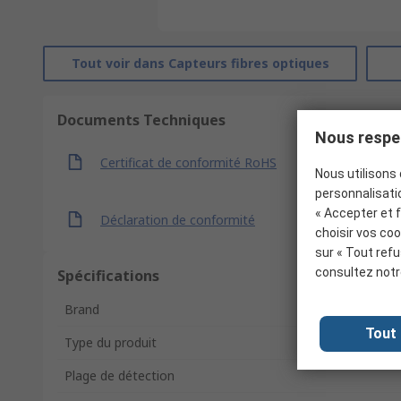
Tout voir dans Capteurs fibres optiques
Documents Techniques
Nous respec
Certificat de conformité RoHS
Nous utilisons 
personnalisatio
« Accepter et 
Déclaration de conformité
choisir vos coo
sur « Tout refu
consultez not
Spécifications
Brand
Tout
Type du produit
Plage de détection