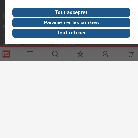
Tout accepter
Liens utiles
Paramétrer les cookies
Services
A propos de RS
Tout refuser
Registration
À propos RS
Exporter
Worldwide
Options de livraison
Corporate Group
ESG
Découverte
Industrie Automobile
Conditions d'utilisation du site
Conditions générales de vente
Politique de protection des données
Politique de cookies
© RS Components Ltd. 2020
COMPOSANTS INDUSTRIELS MAROC SARL, BOULEVARD MASSIRE, RUE 6
OCTOBER NO.6, APARTMENT 3, QUARTIER RACINE, 20100 CASABLANCA
ANFA, MOROCCO. TAX NUMBER : 66113185.