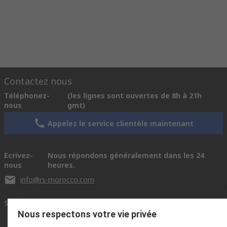
Contactez nous
Téléphonez-
(les lignes sont ouvertes de 8h à 21h
nous
gmt)
Appelez le service clientèle maintenant
Ecrivez-
Nous répondons généralement dans les 24
nous
heures.
info@rs-morocco.com
Se connecter avec nous
Nous respectons votre vie privée