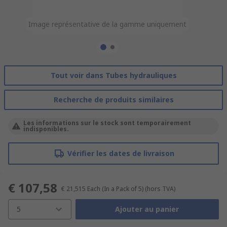
Image représentative de la gamme uniquement
Image représentative de la gamme uniquement
Tout voir dans Tubes hydrauliques
Recherche de produits similaires
Les informations sur le stock sont temporairement
indisponibles.
Vérifier les dates de livraison
€ 107,58
€ 21,515
Each (In a Pack of 5)
(hors TVA)
5
Ajouter au panier