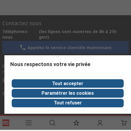
Contactez nous
Téléphonez-
(les lignes sont ouvertes de 8h à 21h
nous
gmt)
Appelez le service clientèle maintenant
Nous respectons votre vie privée
Ecrivez-
Nous répondons généralement dans les 24
nous
heures.
info@rs-morocco.com
Tout accepter
Paramétrer les cookies
Se connecter avec nous
Tout refuser
Liens utiles