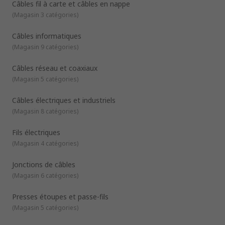
d'alimenter les appareils électroménagers et l'équipement
Câbles fil à carte et câbles en nappe
électrique. Ils participent au fonctionnement des téléviseurs,
(
Magasin 3 catégories
)
des machines à laver, des ordinateurs, des smartphones, des
tablettes et des périphériques informatiques. Nous
Câbles informatiques
proposons une gamme exhaustive de câbles et fils
(
Magasin 9 catégories
)
électriques destinés à l'alimentation électrique et aux
applications audio, de réseau et de télécommunications.
Câbles réseau et coaxiaux
(
Magasin 5 catégories
)
Câbles électriques et industriels
(
Magasin 8 catégories
)
Fils électriques
(
Magasin 4 catégories
)
Jonctions de câbles
(
Magasin 6 catégories
)
Presses étoupes et passe-fils
(
Magasin 5 catégories
)