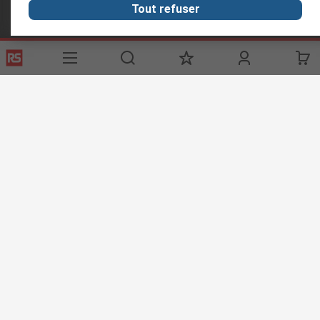
Tout refuser
Liens utiles
Services
A propos de RS
Registration
À propos RS
Exporter
Worldwide
Options de livraison
Corporate Group
ESG
Découverte
Industrie Automobile
Conditions d'utilisation du site
Conditions générales de vente
Politique de protection des données
Politique de cookies
© RS Components Ltd. 2020
COMPOSANTS INDUSTRIELS MAROC SARL, BOULEVARD MASSIRE, RUE 6
OCTOBER NO.6, APARTMENT 3, QUARTIER RACINE, 20100 CASABLANCA
ANFA, MOROCCO. TAX NUMBER : 66113185.