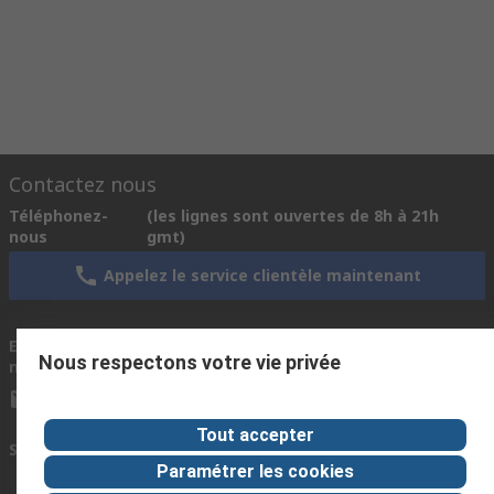
Contactez nous
Téléphonez-
(les lignes sont ouvertes de 8h à 21h
nous
gmt)
Appelez le service clientèle maintenant
Ecrivez-
Nous répondons généralement dans les 24
Nous respectons votre vie privée
nous
heures.
info@rs-morocco.com
Tout accepter
Se connecter avec nous
Paramétrer les cookies