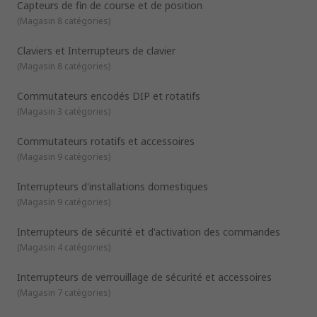
Capteurs de fin de course et de position
2NO (bipolaire à une direction)
(
Magasin 8 catégories
)
2RT (bipolaire à deux directions)
Claviers et Interrupteurs de clavier
Quels sont les différents types de commutateurs?
(
Magasin 8 catégories
)
Le type de commutateur dont vous avez besoin dépend des
connexions que vous souhaitez effectuer au sein de votre
circuit. Les commutateurs sont souvent catalogués par leur
Commutateurs encodés DIP et rotatifs
mode de fonctionnement, comme les interrupteurs à
(
Magasin 3 catégories
)
bascule qui basculent d'un côté à l'autre. Alternativement, ils
Détecteur
peuvent être classés par leur application, comme les
DIP/SIP
Commutateurs rotatifs et accessoires
commutateurs de clavier, utilisés avec les claviers. Voici
(
Magasin 9 catégories
)
Pied
quelques exemples de types de commutateur:
Effet Hall
Interrupteurs d'installations domestiques
Joystick
(
Magasin 9 catégories
)
Clé
Interrupteurs de sécurité et d'activation des commandes
Clavier/pavé numérique
(
Magasin 4 catégories
)
Piézo
Microrupteurs
Interrupteurs de verrouillage de sécurité et accessoires
(
Magasin 7 catégories
Rotatif
)
Bouton-poussoir