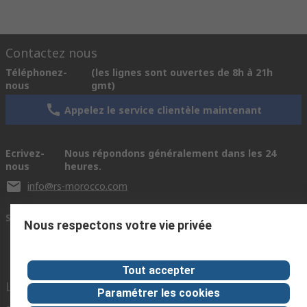
Contactez nous
Téléphonez-
(les lignes sont ouvertes de 8h à 21h
nous
gmt)
Appelez le service clientèle maintenant
Ecrivez-
Nous répondons généralement dans les 24
nous
heures.
info@rs-morocco.com
Se connecter avec nous
Nous respectons votre vie privée
Tout accepter
Liens utiles
Paramétrer les cookies