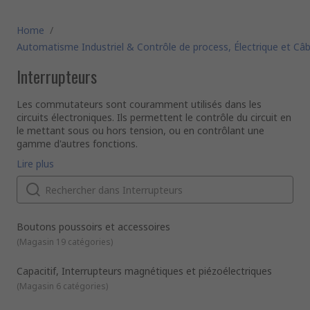
Home
/
Automatisme Industriel & Contrôle de process, Électrique et Câb
Interrupteurs
Les commutateurs sont couramment utilisés dans les
circuits électroniques. Ils permettent le contrôle du circuit en
le mettant sous ou hors tension, ou en contrôlant une
gamme d'autres fonctions.
Fonctionnement
Lire plus
Les commutateurs électroniques sont des dispositifs
binaires logés dans un circuit et permettant de contrôler le
flux d'électricité. Ils fonctionnent en interrompant le flux
d'électrons et en mettant le circuit sous ou hors tension.Les
commutateurs présentent des bornes qui se connectent à
Que sont les pôles et les directions?
Boutons poussoirs et accessoires
des contacts métalliques. Lorsque la borne et le contact
Les différents circuits commandés par un commutateur sont
(
Magasin 19 catégories
)
entrent en contact, le commutateur est fermé et le courant
appelés "pôles". Les positions que le commutateur peut
peut circuler. Lorsque la borne et le contact ne sont pas en
adopter sont appelées "directions". Les combinaisons
Capacitif, Interrupteurs magnétiques et piézoélectriques
contact, le commutateur est ouvert et le courant ne passe
pôles/directions sont les suivantes:
(
Magasin 6 catégories
)
pas à travers le circuit.
1NO (unipolaire à une direction)
1RT (unipolaire à deux directions)