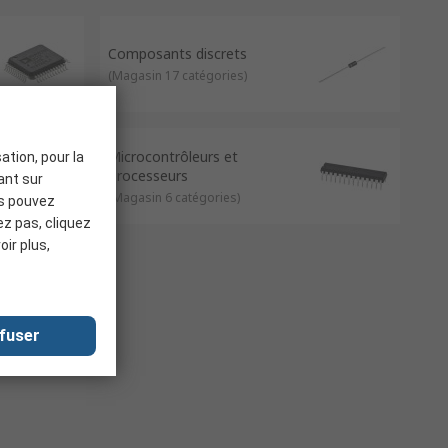
Composants discrets
(
Magasin 17 catégories
)
Microcontrôleurs et
ation, pour la
Processeurs
uant sur
(
Magasin 6 catégories
)
us pouvez
ez pas, cliquez
oir plus,
fuser