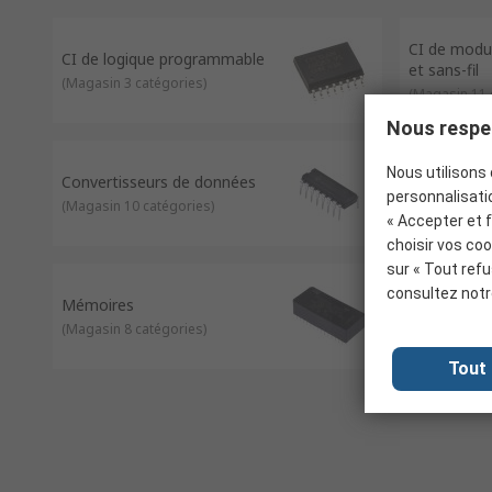
démontrant à quel point ils sont essentiels à la société mode
CI de modu
CI de logique programmable
et sans-fil
(
Magasin 3 catégories
)
(
Magasin 11 
Nous respec
Nous utilisons 
Convertisseurs de données
Gestion de 
personnalisatio
(
Magasin 10 catégories
)
(
Magasin 19 
« Accepter et 
choisir vos coo
sur « Tout refu
consultez not
Programmat
Mémoires
à puce
(
Magasin 8 catégories
)
(
Magasin 3 c
Tout