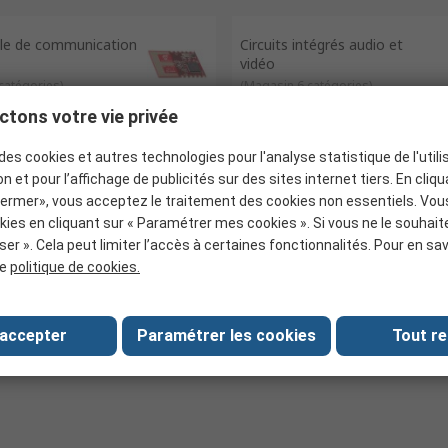
rne.
le de communication
Circuits intégrés audio et
vidéo
catégories
)
(
Magasin 6 catégories
)
tons votre vie privée
des cookies et autres technologies pour l'analyse statistique de l'utilis
l'alimentation
Interfaces
n et pour l’affichage de publicités sur des sites internet tiers. En cliq
catégories
)
(
Magasin 15 catégories
)
fermer», vous acceptez le traitement des cookies non essentiels. Vo
kies en cliquant sur « Paramétrer mes cookies ». Si vous ne le souhait
ser ». Cela peut limiter l’accès à certaines fonctionnalités. Pour en sav
re
eurs et débogeurs
politique de cookies.
atégories
)
 accepter
Paramétrer les cookies
Tout re