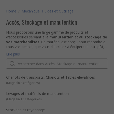
Home
/
Mécanique, Fluides et Outillage
Accès, Stockage et manutention
Nous proposons une large gamme de produits et
d'accessoires servant à la
manutention
et au
stockage de
vos marchandises
. Ce matériel est conçu pour répondre à
tous vos besoin, que vous cherchiez à équiper un entrepôt, à
aménager une salle d'archives ou autre. Ces produits vous
Accès
Lire plus
offre une solution pour gérer
Echaffaudages et plate-formes de travail
votre matériel en toute
sécurité
Les echaffaudages et plateaux de travail permettent de
.
travailler facilement en hauteur et en sécurité. Ces
équipements sont disponibles dans un grand nombre de
dimensions pour répondre à toutes les demandes.
Chariots de transports, Chariots et Tables élévatrices
Echelles escabeaux
(
Magasin 8 catégories
)
Les echelles et escabeaux sont faciles à ranger, à déplacer et
à installer. Ils permettent d'accéder à des endroits en
Levages et matériels de manutention
hauteur.
(
Magasin 18 catégories
)
Stockage
Racks et rayonnages
Ces accessoires de stockage permettent de superposer des
Stockage et rayonnage