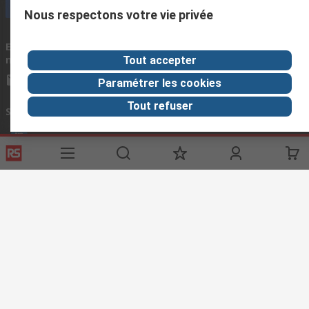
Appelez le service clientèle maintenant
Nous respectons votre vie privée
Ecrivez-
Nous répondons généralement dans les 24
nous
heures.
Tout accepter
info@rs-morocco.com
Paramétrer les cookies
Tout refuser
Se connecter avec nous
Liens utiles
Services
A propos de RS
Registration
À propos RS
Exporter
Worldwide
Options de livraison
Corporate Group
ESG
Découverte